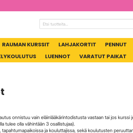
RAUMAN KURSSIT
LAHJAKORTIT
PENNUT
ELYKOULUTUS
LUENNOT
VARATUT PAIKAT
t
us onnistuu vain eläinlääkärintodistusta vastaan tai jos kurssi
 tulee olla vähintään 3 osallistujaa).
 tapahtumapaikoissa ja kouluttajissa, sekä koulutusten peruutta