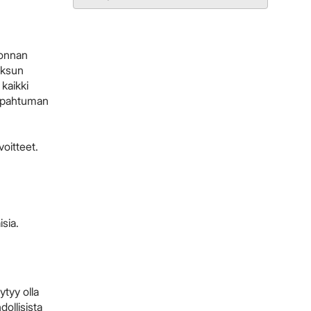
vonnan
aksun
kaikki
tapahtuman
oitteet.
sia.
ytyy olla
ollisista