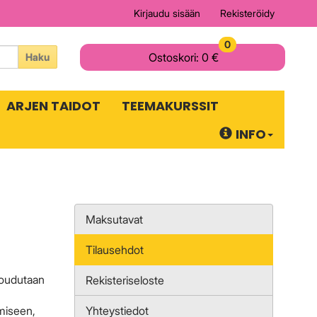
Kirjaudu sisään
Rekisteröidy
0
Ostoskori:
0 €
Haku
ARJEN TAIDOT
TEEMAKURSSIT
INFO
Maksutavat
Tilausehdot
 joudutaan
Rekisteriseloste
miseen,
Yhteystiedot