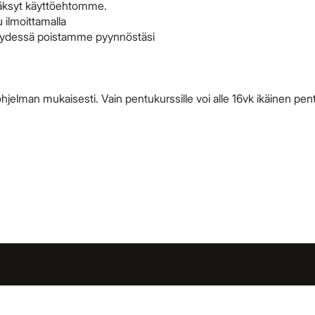
yväksyt käyttöehtomme.
u ilmoittamalla
 yhteydessä poistamme pyynnöstäsi
sohjelman mukaisesti. Vain pentukurssille voi alle 16vk ikäinen pen