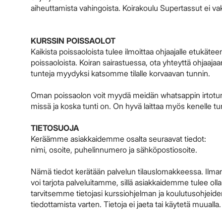
aiheuttamista vahingoista. Koirakoulu Supertassut ei vaku
KURSSIN POISSAOLOT
Kaikista poissaoloista tulee ilmoittaa ohjaajalle etukätee
poissaoloista. Koiran sairastuessa, ota yhteyttä ohjaajaa
tunteja myydyksi katsomme tilalle korvaavan tunnin.
Oman poissaolon voit myydä meidän whatsappin irtotuntir
missä ja koska tunti on. On hyvä laittaa myös kenelle tu
TIETOSUOJA
Keräämme asiakkaidemme osalta seuraavat tiedot:
nimi, osoite, puhelinnumero ja sähköpostiosoite.
Nämä tiedot kerätään palvelun tilauslomakkeessa. Ilma
voi tarjota palveluitamme, sillä asiakkaidemme tulee olla
tarvitsemme tietojasi kurssiohjelman ja koulutusohjeide
tiedottamista varten. Tietoja ei jaeta tai käytetä muualla.