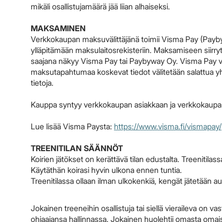
mikäli osallistujamäärä jää liian alhaiseksi.
MAKSAMINEN
Verkkokaupan maksuvälittäjänä toimii Visma Pay (Payb
ylläpitämään maksulaitosrekisteriin. Maksamiseen siirryt
saajana näkyy Visma Pay tai Paybyway Oy. Visma Pay väli
maksutapahtumaa koskevat tiedot välitetään salattua y
tietoja.
Kauppa syntyy verkkokaupan asiakkaan ja verkkokaupan vä
Lue lisää Visma Paysta:
https://www.visma.fi/vismapay/
TREENITILAN SÄÄNNÖT
Koirien jätökset on kerättävä tilan edustalta. Treenitil
Käytäthän koirasi hyvin ulkona ennen tuntia.
Treenitilassa ollaan ilman ulkokenkiä, kengät jätetään au
Jokainen treeneihin osallistuja tai siellä vieraileva on v
ohjaajansa hallinnassa. Jokainen huolehtii omasta omai