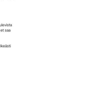
ulevista
 et saa
lkeästi