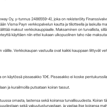
yway Oy, y-tunnus 2486559-4), joka on rekisteröity Finanssival
ään Visma Payn verkkopalvelun kautta ja tiliotteella ja laskulla m
ttää maksut verkkokauppiaalle. Maksaminen on turvallista, sillä 
hteyttä käyttäen niin ettei kukaan ulkopuolinen taho näe maksu
lille. Verkkokaupan vastuulla ovat kaikki kauppaan liittyvät velv
assa on käytössä pissasakko 10€. Pissasakko ei koske pentukurssilai
laan ja kurailmoilla putsataan koiran tassut.
astuussa omasta, lastensa sekä koiransa turvallisuudesta. Koiran tä
suudestaan sekä vakuutusturvastaan, ja vastaa itse koiransa mahd