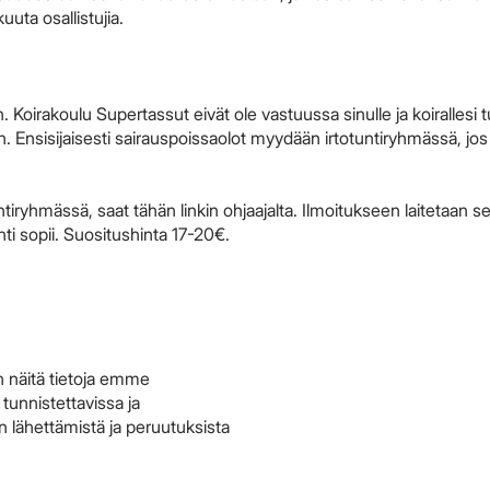
uta osallistujia.
n. Koirakoulu Supertassut eivät ole vastuussa sinulle ja koirallesi t
n. Ensisijaisesti sairauspoissaolot myydään irtotuntiryhmässä, jos
yhmässä, saat tähän linkin ohjaajalta. Ilmoitukseen laitetaan se
nti sopii. Suositushinta 17-20€.
n näitä tietoja emme
 tunnistettavissa ja
n lähettämistä ja peruutuksista