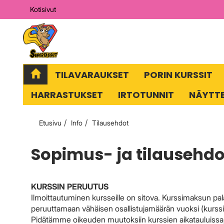
Kotisivut
TILAVARAUKSET
PORIN KURSSIT
HARRASTUKSET
IRTOTUNNIT
NÄYTT
Etusivu
Info
Tilausehdot
Sopimus- ja tilausehdo
KURSSIN PERUUTUS
Ilmoittautuminen kursseille on sitova. Kurssimaksun palaut
peruuttamaan vähäisen osallistujamäärän vuoksi (kurssilla
Pidätämme oikeuden muutoksiin kurssien aikatauluissa,